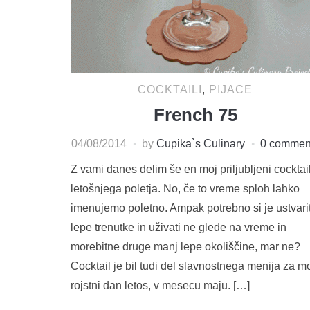
COCKTAILI
,
PIJAČE
French 75
04/08/2014
by
Cupika`s Culinary
0 commen
Z vami danes delim še en moj priljubljeni cocktai
letošnjega poletja. No, če to vreme sploh lahko
imenujemo poletno. Ampak potrebno si je ustvarit
lepe trenutke in uživati ne glede na vreme in
morebitne druge manj lepe okoliščine, mar ne?
Cocktail je bil tudi del slavnostnega menija za m
rojstni dan letos, v mesecu maju. […]