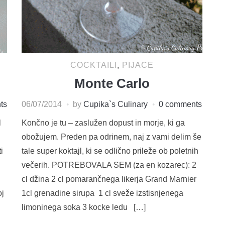
COCKTAILI
,
PIJAČE
Monte Carlo
ts
06/07/2014
by
Cupika`s Culinary
0 comments
l
Končno je tu – zaslužen dopust in morje, ki ga
obožujem. Preden pa odrinem, naj z vami delim še
i
tale super koktajl, ki se odlično prileže ob poletnih
večerih. POTREBOVALA SEM (za en kozarec): 2
cl džina 2 cl pomarančnega likerja Grand Marnier
oj
1cl grenadine sirupa 1 cl sveže izstisnjenega
limoninega soka 3 kocke ledu […]