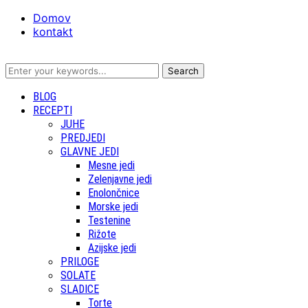
Domov
kontakt
BLOG
RECEPTI
JUHE
PREDJEDI
GLAVNE JEDI
Mesne jedi
Zelenjavne jedi
Enolončnice
Morske jedi
Testenine
Rižote
Azijske jedi
PRILOGE
SOLATE
SLADICE
Torte