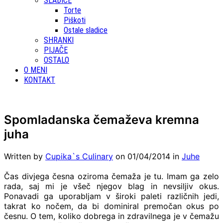
SLADICE
Torte
Piškoti
Ostale sladice
SHRANKI
PIJAČE
OSTALO
O MENI
KONTAKT
Spomladanska čemaževa kremna
juha
Written by
Cupika`s Culinary
on
01/04/2014
in
Juhe
Čas divjega česna oziroma čemaža je tu. Imam ga zelo
rada, saj mi je všeč njegov blag in nevsiljiv okus.
Ponavadi ga uporabljam v široki paleti različnih jedi,
takrat ko nočem, da bi dominiral premočan okus po
česnu. O tem, koliko dobrega in zdravilnega je v čemažu