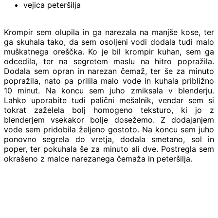
vejica peteršilja
Krompir sem olupila in ga narezala na manjše kose, ter
ga skuhala tako, da sem osoljeni vodi dodala tudi malo
muškatnega oreščka. Ko je bil krompir kuhan, sem ga
odcedila, ter na segretem maslu na hitro popražila.
Dodala sem opran in narezan čemaž, ter še za minuto
popražila, nato pa prilila malo vode in kuhala približno
10 minut. Na koncu sem juho zmiksala v blenderju.
Lahko uporabite tudi palični mešalnik, vendar sem si
tokrat zaželela bolj homogeno teksturo, ki jo z
blenderjem vsekakor bolje dosežemo. Z dodajanjem
vode sem pridobila željeno gostoto. Na koncu sem juho
ponovno segrela do vretja, dodala smetano, sol in
poper, ter pokuhala še za minuto ali dve. Postregla sem
okrašeno z malce narezanega čemaža in peteršilja.