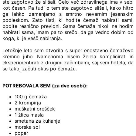
ste zagotovo že slišali. Celo več zdravilnega ima v sebi
kot česen. Pa tudi o tem ste zagotovo slišali, kako hitro
ga lahko zamenjamo s smrtno nevarnim jesenskim
podleskom. Zato tisti, ki hodite čemaž nabirati sami,
bodite resnično previdni. Sama čemaža nikoli ne hodim
nabirati sama, imam pa to srečo, da ga vedno dobim od
koga, ki je vešč nabiranja.
Letošnje leto sem otvorila s super enostavno čemaževo
kremno juho. Namenoma nisem želela komplicirati in
eksperimentirati z drugimi začimbami, saj sem hotela, da
se takoj začuti okus po čemažu.
POTREBOVALA SEM (za dve osebi):
100 g čemaža
2 krompirja
muškatni orešček
1 žlica masla
smetana za kuhanje
morska sol
poper