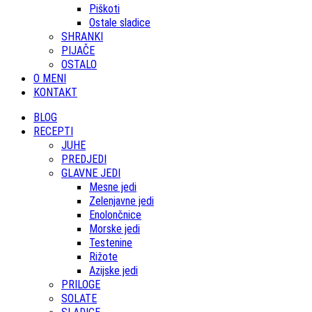
Piškoti
Ostale sladice
SHRANKI
PIJAČE
OSTALO
O MENI
KONTAKT
BLOG
RECEPTI
JUHE
PREDJEDI
GLAVNE JEDI
Mesne jedi
Zelenjavne jedi
Enolončnice
Morske jedi
Testenine
Rižote
Azijske jedi
PRILOGE
SOLATE