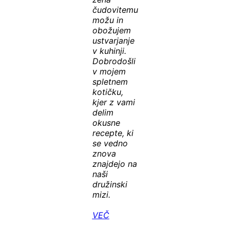
čudovitemu
možu in
obožujem
ustvarjanje
v kuhinji.
Dobrodošli
v mojem
spletnem
kotičku,
kjer z vami
delim
okusne
recepte, ki
se vedno
znova
znajdejo na
naši
družinski
mizi.
VEČ