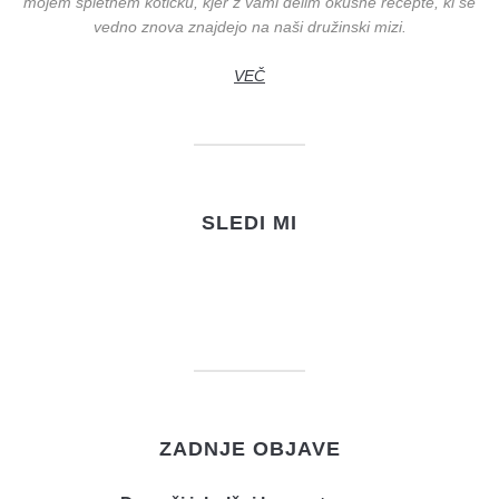
mojem spletnem kotičku, kjer z vami delim okusne recepte, ki se
vedno znova znajdejo na naši družinski mizi.
VEČ
SLEDI MI
ZADNJE OBJAVE