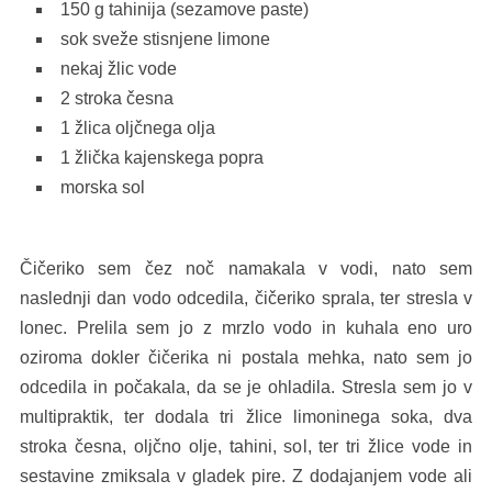
150 g tahinija (sezamove paste)
sok sveže stisnjene limone
nekaj žlic vode
2 stroka česna
1 žlica oljčnega olja
1 žlička kajenskega popra
morska sol
Čičeriko sem čez noč namakala v vodi, nato sem
naslednji dan vodo odcedila, čičeriko sprala, ter stresla v
lonec. Prelila sem jo z mrzlo vodo in kuhala eno uro
oziroma dokler čičerika ni postala mehka, nato sem jo
odcedila in počakala, da se je ohladila. Stresla sem jo v
multipraktik, ter dodala tri žlice limoninega soka, dva
stroka česna, oljčno olje, tahini, sol, ter tri žlice vode in
sestavine zmiksala v gladek pire. Z dodajanjem vode ali