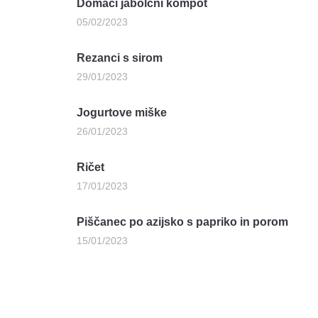
Domači jabolčni kompot
05/02/2023
Rezanci s sirom
29/01/2023
Jogurtove miške
26/01/2023
Ričet
17/01/2023
Piščanec po azijsko s papriko in porom
15/01/2023