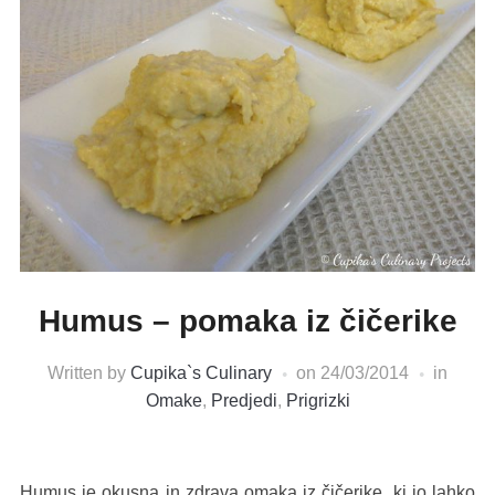
Humus – pomaka iz čičerike
Written by
Cupika`s Culinary
on
24/03/2014
in
Omake
,
Predjedi
,
Prigrizki
Humus je okusna in zdrava omaka iz čičerike, ki jo lahko