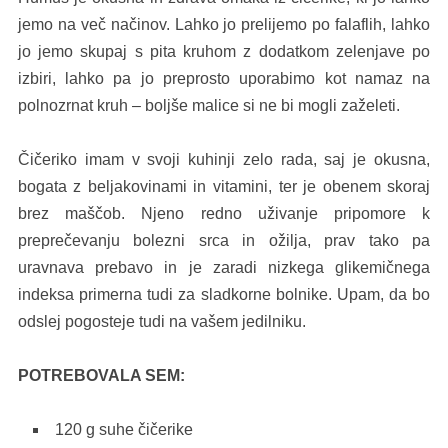
jemo na več načinov. Lahko jo prelijemo po falaflih, lahko
jo jemo skupaj s pita kruhom z dodatkom zelenjave po
izbiri, lahko pa jo preprosto uporabimo kot namaz na
polnozrnat kruh – boljše malice si ne bi mogli zaželeti.
Čičeriko imam v svoji kuhinji zelo rada, saj je okusna,
bogata z beljakovinami in vitamini, ter je obenem skoraj
brez maščob. Njeno redno uživanje pripomore k
preprečevanju bolezni srca in ožilja, prav tako pa
uravnava prebavo in je zaradi nizkega glikemičnega
indeksa primerna tudi za sladkorne bolnike. Upam, da bo
odslej pogosteje tudi na vašem jedilniku.
POTREBOVALA SEM:
120 g suhe čičerike