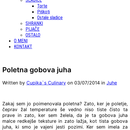
SLADICE
Torte
Piškoti
Ostale sladice
SHRANKI
PIJAČE
OSTALO
O MENI
KONTAKT
Poletna gobova juha
Written by
Cupika`s Culinary
on
03/07/2014
in
Juhe
Zakaj sem jo poimenovala poletna? Zato, ker je poletje,
čeprav žal temperature še vedno niso tiste čisto ta
prave in zato, ker sem želela, da je ta gobova juha
malce redkejše teksture in zato lažja, kot tista gobova
juha, ki smo je vajeni jesti pozimi. Ker sem imela za