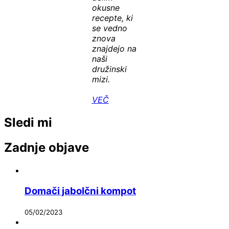
okusne
recepte, ki
se vedno
znova
znajdejo na
naši
družinski
mizi.
VEČ
Sledi mi
Zadnje objave
Domači jabolčni kompot
05/02/2023