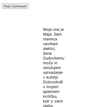
Moje ime je
Maja. Sem
mamica
navihani
deklici,
žena
čudovitemu
možu in
obožujem
ustvarjanje
v kuhinji.
Dobrodošli
v mojem
spletnem
kotičku,
kjer z vami
delim