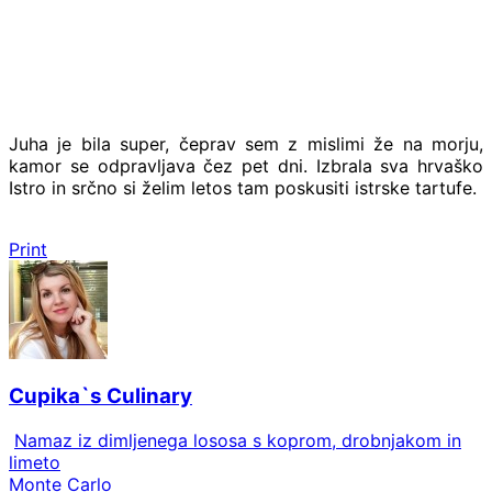
Juha je bila super, čeprav sem z mislimi že na morju,
kamor se odpravljava čez pet dni. Izbrala sva hrvaško
Istro in srčno si želim letos tam poskusiti istrske tartufe.
Print
Cupika`s Culinary
Namaz iz dimljenega lososa s koprom, drobnjakom in
limeto
Monte Carlo