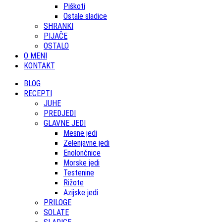
Piškoti
Ostale sladice
SHRANKI
PIJAČE
OSTALO
O MENI
KONTAKT
BLOG
RECEPTI
JUHE
PREDJEDI
GLAVNE JEDI
Mesne jedi
Zelenjavne jedi
Enolončnice
Morske jedi
Testenine
Rižote
Azijske jedi
PRILOGE
SOLATE