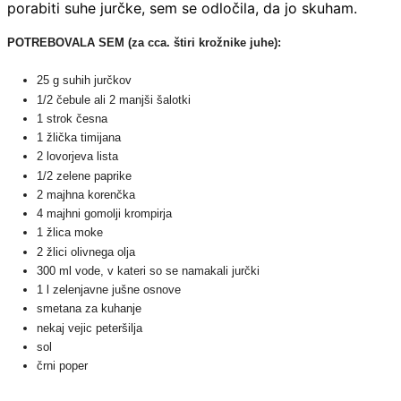
porabiti suhe jurčke, sem se odločila, da jo skuham.
POTREBOVALA SEM (za cca. štiri krožnike juhe):
25 g suhih jurčkov
1/2 čebule ali 2 manjši šalotki
1 strok česna
1 žlička timijana
2 lovorjeva lista
1/2 zelene paprike
2 majhna korenčka
4 majhni gomolji krompirja
1 žlica moke
2 žlici olivnega olja
300 ml vode, v kateri so se namakali jurčki
1 l zelenjavne jušne osnove
smetana za kuhanje
nekaj vejic peteršilja
sol
črni poper