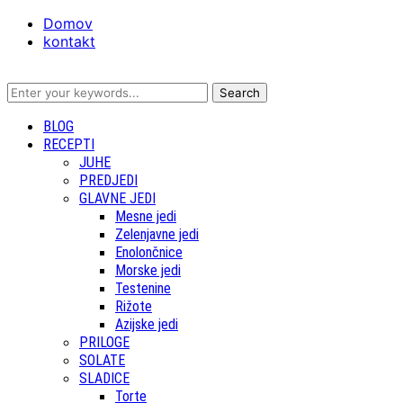
Domov
kontakt
BLOG
RECEPTI
JUHE
PREDJEDI
GLAVNE JEDI
Mesne jedi
Zelenjavne jedi
Enolončnice
Morske jedi
Testenine
Rižote
Azijske jedi
PRILOGE
SOLATE
SLADICE
Torte