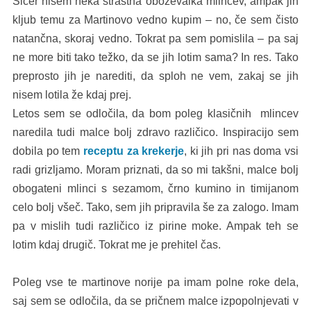
Sicer nisem neka strastna oboževalka mlincev, ampak jih
kljub temu za Martinovo vedno kupim – no, če sem čisto
natančna, skoraj vedno. Tokrat pa sem pomislila – pa saj
ne more biti tako težko, da se jih lotim sama? In res. Tako
preprosto jih je narediti, da sploh ne vem, zakaj se jih
nisem lotila že kdaj prej.
Letos sem se odločila, da bom poleg klasičnih mlincev
naredila tudi malce bolj zdravo različico. Inspiracijo sem
dobila po tem
receptu za krekerje
, ki jih pri nas doma vsi
radi grizljamo. Moram priznati, da so mi takšni, malce bolj
obogateni mlinci s sezamom, črno kumino in timijanom
celo bolj všeč. Tako, sem jih pripravila še za zalogo. Imam
pa v mislih tudi različico iz pirine moke. Ampak teh se
lotim kdaj drugič. Tokrat me je prehitel čas.
Poleg vse te martinove norije pa imam polne roke dela,
saj sem se odločila, da se pričnem malce izpopolnjevati v