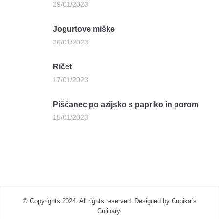
29/01/2023
Jogurtove miške
26/01/2023
Ričet
17/01/2023
Piščanec po azijsko s papriko in porom
15/01/2023
© Copyrights 2024. All rights reserved. Designed by Cupika`s
Culinary.