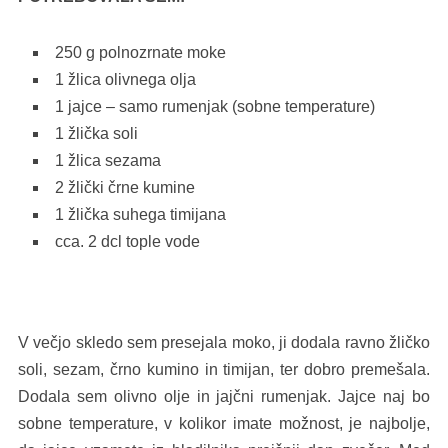
250 g polnozrnate moke
1 žlica olivnega olja
1 jajce – samo rumenjak (sobne temperature)
1 žlička soli
1 žlica sezama
2 žlički črne kumine
1 žlička suhega timijana
cca. 2 dcl tople vode
V večjo skledo sem presejala moko, ji dodala ravno žličko
soli, sezam, črno kumino in timijan, ter dobro premešala.
Dodala sem olivno olje in jajčni rumenjak. Jajce naj bo
sobne temperature, v kolikor imate možnost, je najbolje,