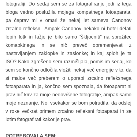
fotografiji. Do sedaj sem se za fotografiranje jedi iz tega
bloga vedno poslužila mojega kompatnega fotoaparata,
pa čeprav mi v omari že nekaj let sameva Canonov
zrcalno refleksni. Ampak Canonov nekako ni hotel delati
lepih fotk in lažje je bilo samo “škljocniti” na sprožilec
komapktnega in se nič preveč obremenjevati z
nastavljanjem zaklopke in zaslonke; in kaj sploh je ta
ISO? Kako zgrešeno sem razmišljala, pomislim sedaj, ko
sem se končno odločila vložiti nekaj več energije v to, da
si malce več preberem o uporabi zrcalno refleksnega
fotoaparata in ja, končno sem spoznala, da fotoaparat ni
prav nič kriv za moje nedovršene fotografije, ampak samo
moje neznanje. No, vsekakor se bom potrudila, da odslej
v roke večkrat primem zrcalno refleksni fotoaparat in se
lotim fotografirati kakor je prav.
POTREBOVALA SEM: