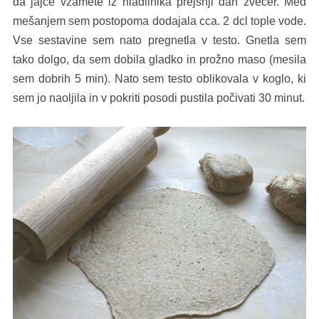
da jajce vzamete iz hladilnika prejšnji dan zvečer. Med
mešanjem sem postopoma dodajala cca. 2 dcl tople vode.
Vse sestavine sem nato pregnetla v testo. Gnetla sem
tako dolgo, da sem dobila gladko in prožno maso (mesila
sem dobrih 5 min). Nato sem testo oblikovala v koglo, ki
sem jo naoljila in v pokriti posodi pustila počivati 30 minut.