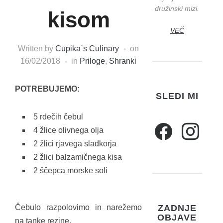
družinski mizi.
kisom
VEČ
Written by
Cupika`s Culinary
on
16/02/2018
in
Priloge
,
Shranki
POTREBUJEMO:
SLEDI MI
5 rdečih čebul
4 žlice olivnega olja
2 žlici rjavega sladkorja
2 žlici balzamičnega kisa
2 ščepca morske soli
Čebulo razpolovimo in narežemo
ZADNJE
OBJAVE
na tanke rezine.