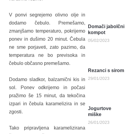
V ponvi segrejemo olivno olje in
dodamo čebulo. Premešamo,
Domači jabolčni
zmanjšamo temperaturo, pokrijemo
kompot
ponev in dušimo 20 minut. Čebula
05/02/2023
ne sme porjaveti, zato pazimo, da
temperatura ne bo previsoka in
čebulo občasno premešamo.
Rezanci s sirom
29/01/2023
Dodamo sladkor, balzamični kis in
sol. Ponev odkrijemo in počasi
pražimo še 15 minut, da tekočina
izpari in čebula karamelizira in se
Jogurtove
zgosti.
miške
26/01/2023
Tako pripravljena karamelizirana