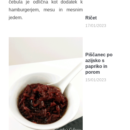
čebula je odlična kot dodatek k
hamburgerjem, mesu in mesnim
jedem.
Ričet
17/01/2023
Piščanec po
azijsko s
papriko in
porom
15/01/2023