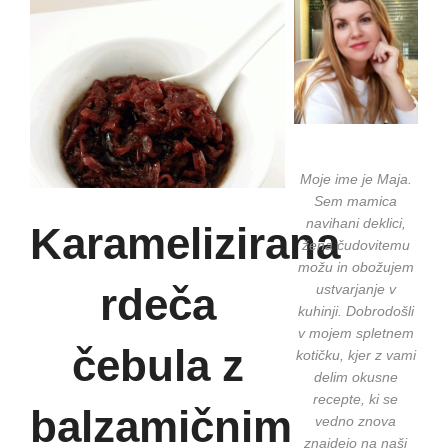
Moje ime je Maja.
Sem mamica
navihani deklici,
Karamelizirana
žena čudovitemu
možu in obožujem
rdeča
ustvarjanje v
kuhinji. Dobrodošli
v mojem spletnem
čebula z
kotičku, kjer z vami
delim okusne
recepte, ki se
balzamičnim
vedno znova
znajdejo na naši