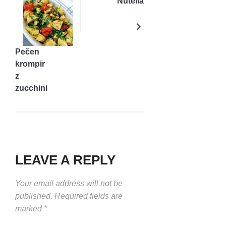
Nutella
Pečen
krompir
z
zucchini
bučko,
porom
in
češnjevim
paradižnikom
LEAVE A REPLY
Your email address will not be
published.
Required fields are
marked
*